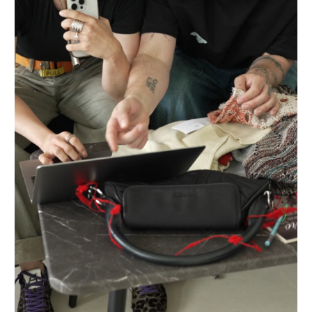
понятно: такой дизайн перегружен. Мы
приняли решение разделить идеи и
сделать три отдельные модели.
Так появились:
свитер с высоким воротником и