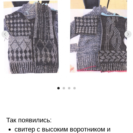
В студии мы часто работаем с
меланжами — просто расставляем
бобины и начинаем смешивать нити.
Для меня этот процесс наполнен
особой энергией: спонтанное
скручивание, эксперимент, радость от
случайных открытий. Переплетения
нитей, постоянный поиск комбинаций…
Пряжа — как краски на палитре
художника, нити — как штрихи. Этот