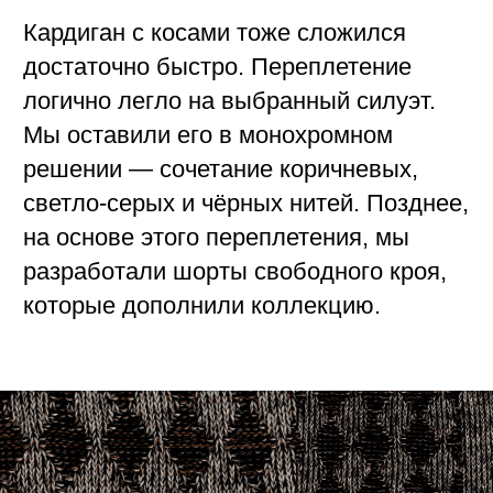
приём, который любим в Zlatasiberia, —
«рулик», имитацию закручивающегося
края. Он добавил ощущение лёгкой
необработанности и придал изделию
более дизайнерский вид.
Кроме того, в рамках этого проекта мы
впервые применили технологию стирки
со специальными химическими
составами, которые заказываем из
Италии. Делали pH-тест воды,
подбирали пропорции, чтобы пряжа
раскрывалась, а изделия становились
мягкими и приятными на ощупь.
Опыт этой коллаборации стал для
меня символом синергии. Весь процесс
строился на глубоком доверии: мы не
тратили время на лишний контроль или
правки друг друга, а просто доверяли