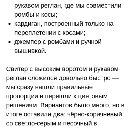
подход хорошо передаёт ту самую
«сибирскость».
Кардиган с косами тоже сложился
достаточно быстро. Переплетение
логично легло на выбранный силуэт.
Мы оставили его в монохромном
решении — сочетание коричневых,
светло-серых и чёрных нитей. Позднее,
на основе этого переплетения, мы
разработали шорты свободного кроя,
которые дополнили коллекцию.