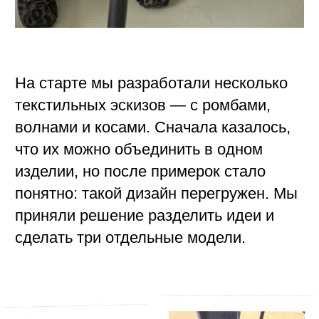
рукавом реглан, где мы совместили
ромбы и косы;
кардиган, построенный только на
переплетении с косами;
джемпер с ромбами и ручной
вышивкой.
Свитер с высоким воротом и рукавом
реглан сложился довольно быстро —
мы сразу нашли правильные
пропорции и перешли к цветовым
решениям. Вариантов было много, но в
итоге оставили два: чёрно-коричневый
со светло-серым и песочный в
сочетании с цветным меланжем.