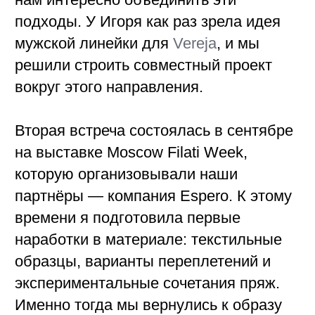
образцы, варианты переплетений и
экспериментальные сочетания пряж.
Именно тогда мы вернулись к образу
«дедушкиного свитера» — той самой
тёплой, ностальгической вещи, о
которой я писала ранее. Эта тема
показалась нам достаточно ёмкой,
чтобы развить её в небольшую
коллекцию.