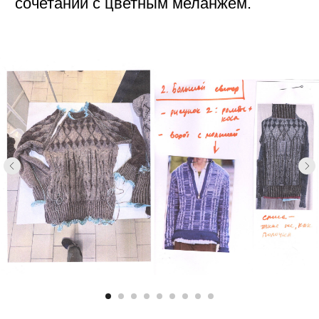
Самым трудоёмким оказался, как ни
странно, самый простой джемпер без
воротника. Мы перебрали множество
вариантов ромбов: меняли масштаб,
инвертировали цвета, пробовали
текстурную вязку. В итоге
остановились на самом спокойном
рисунке. Игорь предложил дополнить
дизайн вышивкой. Чтобы она легла
ровно, мы дополнительно вывязали
ажурные отверстия, через которые
проходит нить. Для вышивки
используются остатки пряжи —