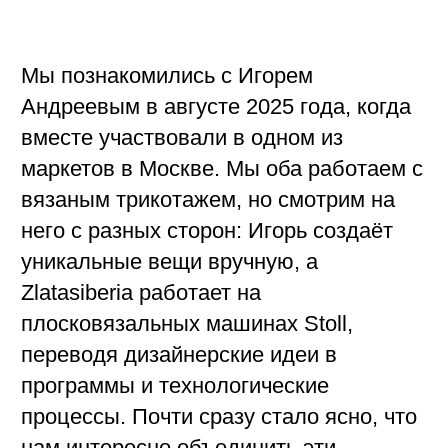
вязаным трикотажем, но смотрим на
него с разных сторон: Игорь создаёт
уникальные вещи вручную, а
Zlatasiberia работает на
плосковязальных машинах Stoll,
переводя дизайнерские идеи в
программы и технологические
процессы. Почти сразу стало ясно, что
нам интересно объединить эти
подходы. У Игоря как раз зрела идея
мужской линейки для
Vereja
, и мы
решили строить совместный проект
вокруг этого направления.
Вторая встреча состоялась в сентябре
на выставке Moscow Filati Week,
которую организовывали наши
партнёры — компания Espero. К этому
времени я подготовила первые
наработки в материале: текстильные