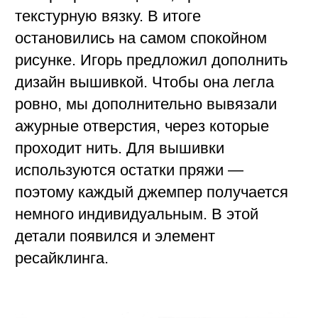
Позвонить
+7 913 915 54 06
Написать
zlatasiberia@yandex.ru
Будьте в курсе всех новинок
и спец. предложений
подписаться
© zlatasiberia '25
*Meta признана экстремистской
организацией. Instagram запрещен в РФ.