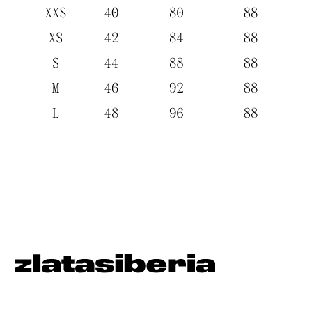
Позвонить
+7 913 915 54 06
Написать
zlatasiberia@yandex.ru
Будьте в курсе всех новинок
и спец. предложений
подписаться
© zlatasiberia '25
*Meta признана экстремистской
организацией. Instagram запрещен в РФ.