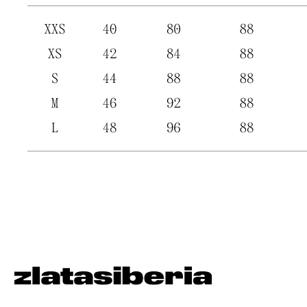
Позвонить
+7 913 915 54 06
Написать
zlatasiberia@yandex.ru
Будьте в курсе всех новинок
и спец. предложений
подписаться
© zlatasiberia '25
*Meta признана экстремистской
организацией. Instagram запрещен в РФ.