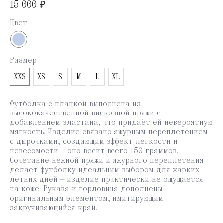
15 000
₽
Цвет
Размер
XXS
XS
S
M
L
XL
Футболка с планкой выполнена из
высококачественной вискозной пряжи с
добавлением эластана, что придаёт ей невероятную
мягкость. Изделие связано ажурным переплетением
с дырочками, создающим эффект легкости и
невесомости — оно весит всего 150 граммов.
Сочетание нежной пряжи и ажурного переплетения
делает футболку идеальным выбором для жарких
летних дней — изделие практически не ощущается
на коже. Рукава и горловина дополнены
оригинальным элементом, имитирующим
закручивающийся край.