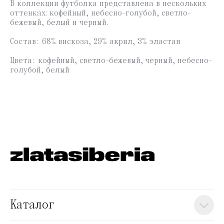
В коллекции футболка представлена в нескольких
оттенках: кофейный, небесно-голубой, светло-
бежевый, белый и черный.
Состав:
68% вискоза, 29% акрил, 3% эластан
Позвонить
Цвета:
кофейный, светло-бежевый, черный, небесно-
+7 913 915 54 06
голубой, белый
Написать
zlatasiberia@yandex.ru
Будьте в курсе всех новинок
и спец. предложений
подписаться
© zlatasiberia '25
*Meta признана экстремистской организацией.
Каталог
Instagram запрещен в РФ.