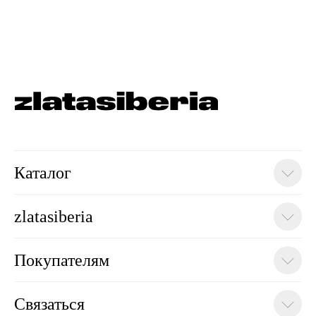
+7 913 915 54 06
Написать
zlatasiberia@yandex.ru
Будьте в курсе всех новинок
и спец. предложений
подписаться
Каталог
© zlatasiberia '25
*Meta признана экстремистской
организацией. Instagram запрещен в РФ.
zlatasiberia
Покупателям
Связаться